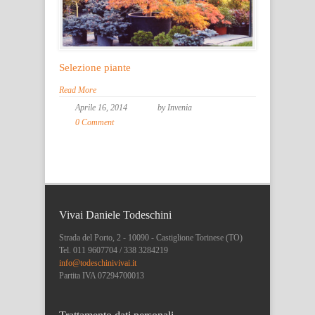
Selezione piante
Read More
Aprile 16, 2014
by Invenia
0 Comment
Vivai Daniele Todeschini
Strada del Porto, 2 - 10090 - Castiglione Torinese (TO)
Tel. 011 9607704 / 338 3284219
info@todeschinivivai.it
Partita IVA 07294700013