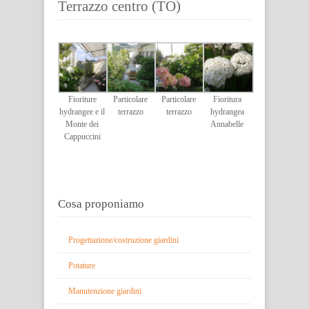
Terrazzo centro (TO)
Fioriture
Particolare
Particolare
Fioritura
hydrangee e il
terrazzo
terrazzo
hydrangea
Monte dei
Annabelle
Cappuccini
Cosa proponiamo
Progettazione/costruzione giardini
Potature
Manutenzione giardini